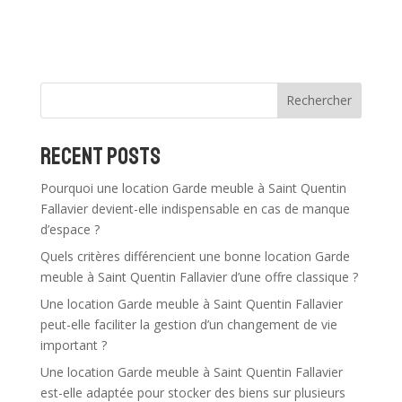
l
t
e
r
n
Rechercher
a
t
Recent Posts
i
v
Pourquoi une location Garde meuble à Saint Quentin
e
Fallavier devient-elle indispensable en cas de manque
:
d’espace ?
Quels critères différencient une bonne location Garde
meuble à Saint Quentin Fallavier d’une offre classique ?
Une location Garde meuble à Saint Quentin Fallavier
peut-elle faciliter la gestion d’un changement de vie
important ?
Une location Garde meuble à Saint Quentin Fallavier
est-elle adaptée pour stocker des biens sur plusieurs