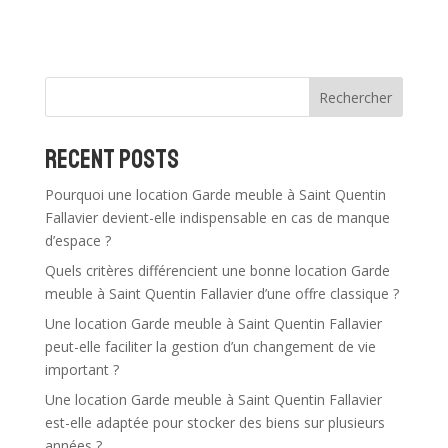
t
e
r
n
Rechercher
a
t
Recent Posts
i
v
Pourquoi une location Garde meuble à Saint Quentin
e
Fallavier devient-elle indispensable en cas de manque
:
d’espace ?
Quels critères différencient une bonne location Garde
meuble à Saint Quentin Fallavier d’une offre classique ?
Une location Garde meuble à Saint Quentin Fallavier
peut-elle faciliter la gestion d’un changement de vie
important ?
Une location Garde meuble à Saint Quentin Fallavier
est-elle adaptée pour stocker des biens sur plusieurs
années ?