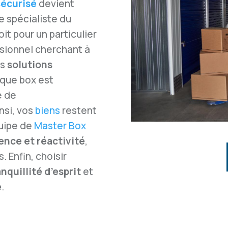
sécurisé
devient
le spécialiste du
t pour un particulier
sionnel cherchant à
es
solutions
aque box est
e de
nsi, vos
biens
restent
quipe de
Master Box
ence et réactivité
,
. Enfin, choisir
anquillité d’esprit
et
e
.