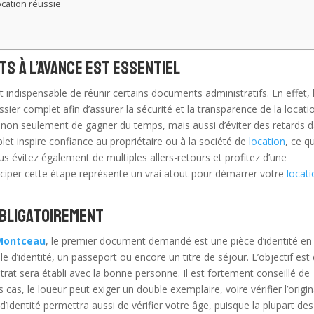
ocation réussie
s à l’avance est essentiel
est indispensable de réunir certains documents administratifs. En effet, 
er complet afin d’assurer la sécurité et la transparence de la locati
met non seulement de gagner du temps, mais aussi d’éviter des retards 
let inspire confiance au propriétaire ou à la société de
location
, ce qu
us évitez également de multiples allers-retours et profitez d’une
iciper cette étape représente un vrai atout pour démarrer votre
locat
 obligatoirement
Montceau
, le premier document demandé est une pièce d’identité en
ale d’identité, un passeport ou encore un titre de séjour. L’objectif est
ntrat sera établi avec la bonne personne. Il est fortement conseillé de
s cas, le loueur peut exiger un double exemplaire, voire vérifier l’origin
’identité permettra aussi de vérifier votre âge, puisque la plupart des