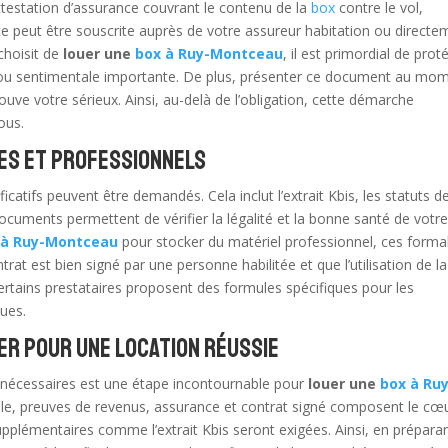
ttestation d’assurance couvrant le contenu de la
box
contre le vol,
ce peut être souscrite auprès de votre assureur habitation ou directe
 choisit de
louer une
box à Ruy-Montceau
, il est primordial de prot
ère ou sentimentale importante. De plus, présenter ce document au mo
rouve votre sérieux. Ainsi, au-delà de l’obligation, cette démarche
ous.
ses et professionnels
ificatifs peuvent être demandés. Cela inclut l’extrait Kbis, les statuts de
documents permettent de vérifier la légalité et la bonne santé de votr
 à Ruy-Montceau
pour stocker du matériel professionnel, ces formal
trat est bien signé par une personne habilitée et que l’utilisation de l
ertains prestataires proposent des formules spécifiques pour les
ques.
er pour une location réussie
 nécessaires est une étape incontournable pour
louer une
box à Ruy
omicile, preuves de revenus, assurance et contrat signé composent le cœ
supplémentaires comme l’extrait Kbis seront exigées. Ainsi, en prépara