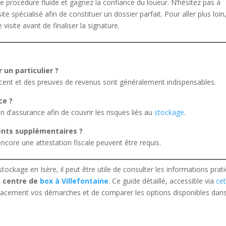
e procédure fluide et gagnez la confiance du loueur. N’hésitez pas à
 spécialisé afin de constituer un dossier parfait. Pour aller plus loin
isite avant de finaliser la signature.
un particulier ?
 récent et des preuves de revenus sont généralement indispensables.
ce ?
n d’assurance afin de couvrir les risques liés au
stockage
.
ments supplémentaires ?
 encore une attestation fiscale peuvent être requis.
tockage en Isère, il peut être utile de consulter les informations prat
u centre de
box à Villefontaine
. Ce guide détaillé, accessible via
ce
ficacement vos démarches et de comparer les options disponibles dans