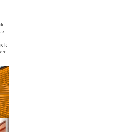
 de
 ce
ielle
 nom