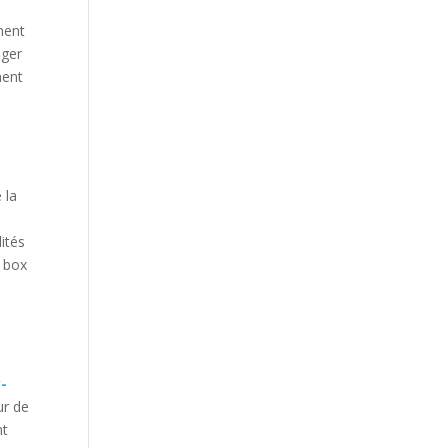
ment
éger
ment
 la
e
ités
a box
-
ur de
nt