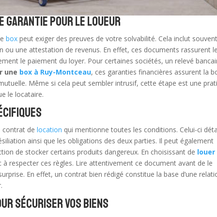
ne garantie pour le loueur
de
box
peut exiger des preuves de votre solvabilité. Cela inclut souvent
ion ou une attestation de revenus. En effet, ces documents rassurent l
ement le paiement du loyer. Pour certaines sociétés, un relevé bancai
er une
box à Ruy-Montceau
, ces garanties financières assurent la 
mutuelle. Même si cela peut sembler intrusif, cette étape est une prat
e le locataire.
écifiques
un contrat de
location
qui mentionne toutes les conditions. Celui-ci déta
siliation ainsi que les obligations des deux parties. Il peut également
iction de stocker certains produits dangereux. En choisissant de
louer
 à respecter ces règles. Lire attentivement ce document avant de le
surprise. En effet, un contrat bien rédigé constitue la base d’une relat
.
our sécuriser vos biens