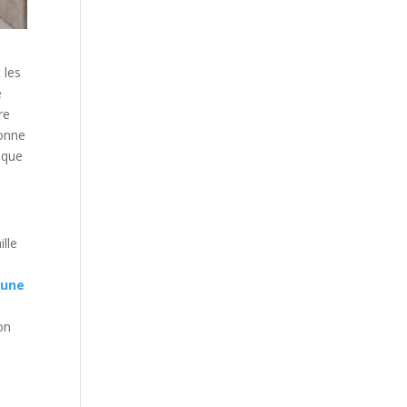
 les
e
re
bonne
ique
ille
 une
ion