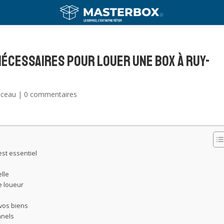
écessaires pour louer une box à Ruy-
tceau
|
0 commentaires
st essentiel
elle
le loueur
vos biens
nnels