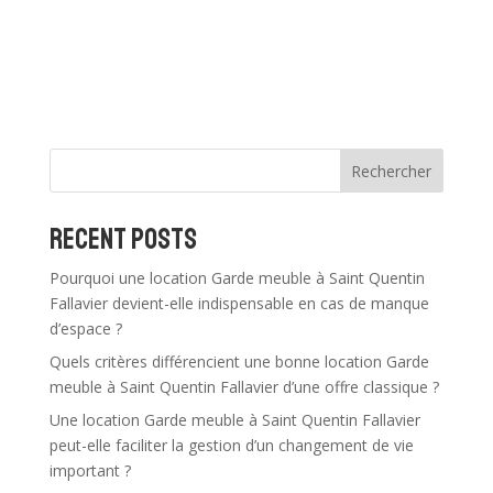
A
l
t
e
r
n
Rechercher
a
t
Recent Posts
i
v
Pourquoi une location Garde meuble à Saint Quentin
e
Fallavier devient-elle indispensable en cas de manque
:
d’espace ?
Quels critères différencient une bonne location Garde
meuble à Saint Quentin Fallavier d’une offre classique ?
Une location Garde meuble à Saint Quentin Fallavier
peut-elle faciliter la gestion d’un changement de vie
important ?