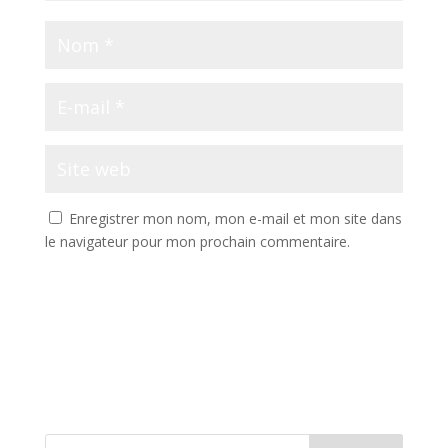
Enregistrer mon nom, mon e-mail et mon site dans
le navigateur pour mon prochain commentaire.
A
l
t
e
r
n